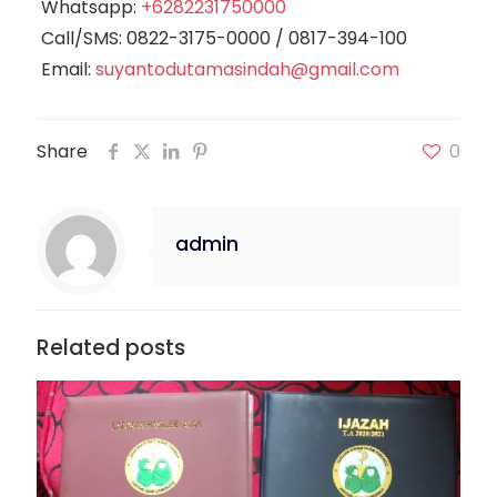
Whatsapp:
+6282231750000
Call/SMS:
0822-3175-0000
/
0817-394-100
Email:
suyantodutamasindah@gmail.com
Share
0
admin
Related posts