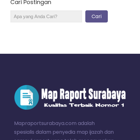
Cari Postingan
Cari
Mapraportsurabaya.com adalah
spesialis dalam penyedia map ijazah dan