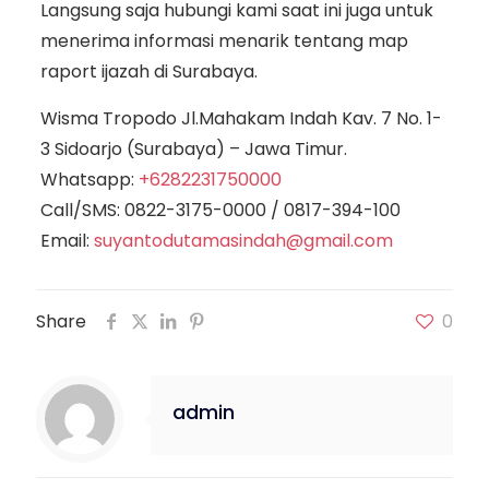
Langsung saja hubungi kami saat ini juga untuk
menerima informasi menarik tentang map
raport ijazah di Surabaya.
Wisma Tropodo Jl.Mahakam Indah Kav. 7 No. 1-
3 Sidoarjo (Surabaya) – Jawa Timur.
Whatsapp:
+6282231750000
Call/SMS:
0822-3175-0000
/
0817-394-100
Email:
suyantodutamasindah@gmail.com
Share
0
admin