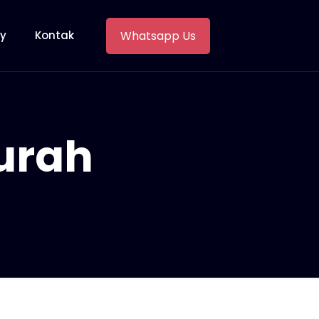
Whatsapp Us
ry
Kontak
urah