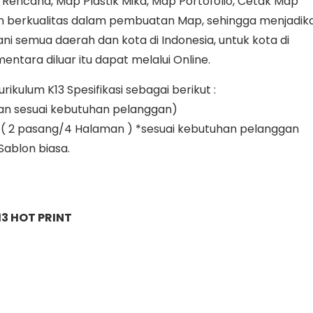
r Rencana, Map Plastik Mika, Map Portofolio, Cetak Map
 berkualitas dalam pembuatan Map, sehingga menjadik
i semua daerah dan kota di Indonesia, untuk kota di
entara diluar itu dapat melalui Online.
kulum K13 Spesifikasi sebagai berikut :
an sesuai kebutuhan pelanggan)
yak ( 2 pasang/4 Halaman ) *sesuai kebutuhan pelanggan
 Sablon biasa.
3 HOT PRINT