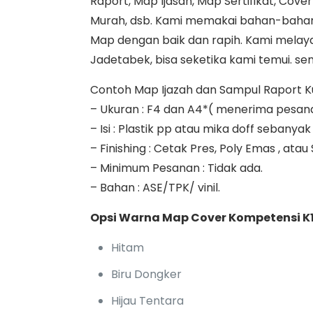
Raport, Map Ijasah, Map Sertifikat, Cove
Murah, dsb. Kami memakai bahan-bahan
Map dengan baik dan rapih. Kami melayan
Jadetabek, bisa seketika kami temui. sem
Contoh Map Ijazah dan Sampul Raport Kuri
– Ukuran : F4 dan A4*( menerima pesan
– Isi : Plastik pp atau mika doff seban
– Finishing : Cetak Pres, Poly Emas , atau
– Minimum Pesanan : Tidak ada.
– Bahan : ASE/TPK/ vinil.
Opsi Warna Map Cover Kompetensi K1
Hitam
Biru Dongker
Hijau Tentara