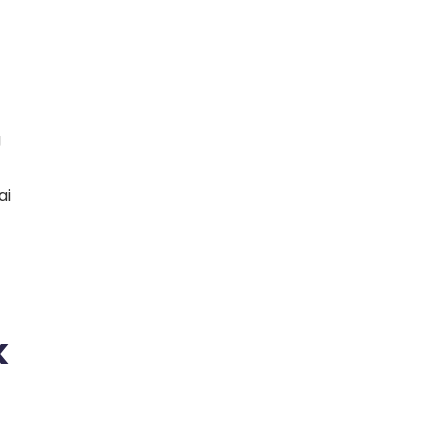
g
ai
k