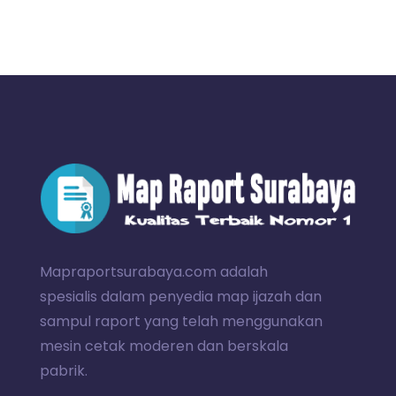
Mapraportsurabaya.com adalah
spesialis dalam penyedia map ijazah dan
sampul raport yang telah menggunakan
mesin cetak moderen dan berskala
pabrik.