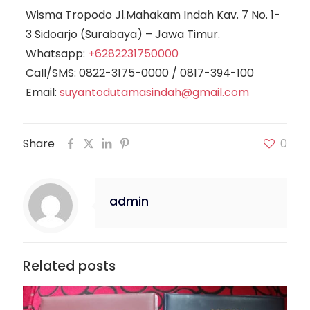
Wisma Tropodo Jl.Mahakam Indah Kav. 7 No. 1-
3 Sidoarjo (Surabaya) – Jawa Timur.
Whatsapp:
+6282231750000
Call/SMS:
0822-3175-0000
/
0817-394-100
Email:
suyantodutamasindah@gmail.com
Share
0
admin
Related posts