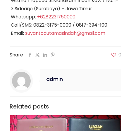
Wisma Tropodo Jl.Mahakam Indah Kav. 7 No. 1-
3 Sidoarjo (Surabaya) – Jawa Timur.
Whatsapp:
+6282231750000
Call/SMS:
0822-3175-0000
/
0817-394-100
Email:
suyantodutamasindah@gmail.com
Share
0
admin
Related posts