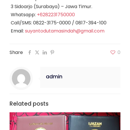
3 Sidoarjo (Surabaya) – Jawa Timur.
Whatsapp:
+6282231750000
Call/SMS:
0822-3175-0000
/
0817-394-100
Email:
suyantodutamasindah@gmail.com
Share
0
admin
Related posts