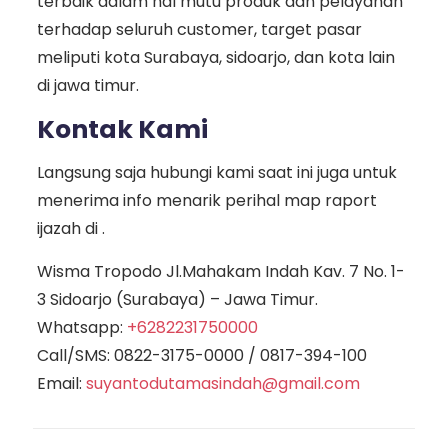
terbaik dalam hal mutu produk dan pelayanan
terhadap seluruh customer, target pasar
meliputi kota Surabaya, sidoarjo, dan kota lain
di jawa timur.
Kontak Kami
Langsung saja hubungi kami saat ini juga untuk
menerima info menarik perihal map raport
ijazah di .
Wisma Tropodo Jl.Mahakam Indah Kav. 7 No. 1-
3 Sidoarjo (Surabaya) – Jawa Timur.
Whatsapp:
+6282231750000
Call/SMS:
0822-3175-0000
/
0817-394-100
Email:
suyantodutamasindah@gmail.com