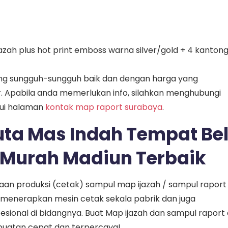
jazah plus hot print emboss warna silver/gold + 4 kanton
g sungguh-sungguh baik dan dengan harga yang
. Apabila anda memerlukan info, silahkan menghubungi
lui halaman
kontak map raport surabaya
.
uta Mas Indah Tempat Bel
t Murah Madiun Terbaik
an produksi (cetak) sampul map ijazah / sampul raport
 menerapkan mesin cetak sekala pabrik dan juga
ional di bidangnya. Buat Map ijazah dan sampul raport 
uatan cepat dan terpercaya!.