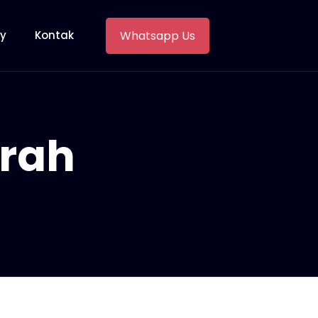
Whatsapp Us
ry
Kontak
urah