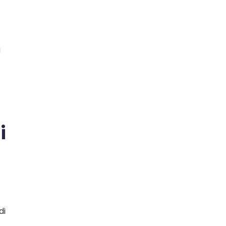
g
i
di