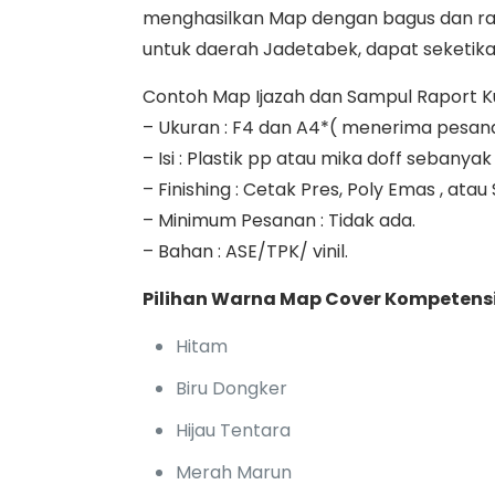
menghasilkan Map dengan bagus dan rap
untuk daerah Jadetabek, dapat seketika k
Contoh Map Ijazah dan Sampul Raport Kuri
– Ukuran : F4 dan A4*( menerima pesan
– Isi : Plastik pp atau mika doff seban
– Finishing : Cetak Pres, Poly Emas , atau
– Minimum Pesanan : Tidak ada.
– Bahan : ASE/TPK/ vinil.
Pilihan Warna Map Cover Kompetensi
Hitam
Biru Dongker
Hijau Tentara
Merah Marun