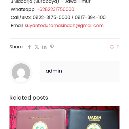
3 Sidoarjo (Surabaya) – Jawa Timur.
Whatsapp:
+6282231750000
Call/SMS:
0822-3175-0000
/
0817-394-100
Email:
suyantodutamasindah@gmail.com
Share
0
admin
Related posts