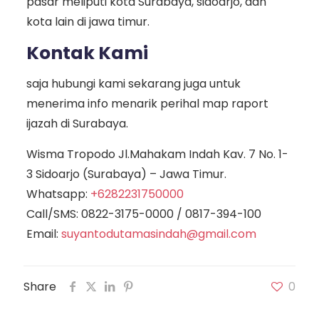
pasar meliputi kota Surabaya, sidoarjo, dan
kota lain di jawa timur.
Kontak Kami
saja hubungi kami sekarang juga untuk
menerima info menarik perihal map raport
ijazah di Surabaya.
Wisma Tropodo Jl.Mahakam Indah Kav. 7 No. 1-
3 Sidoarjo (Surabaya) – Jawa Timur.
Whatsapp:
+6282231750000
Call/SMS:
0822-3175-0000
/
0817-394-100
Email:
suyantodutamasindah@gmail.com
Share
0