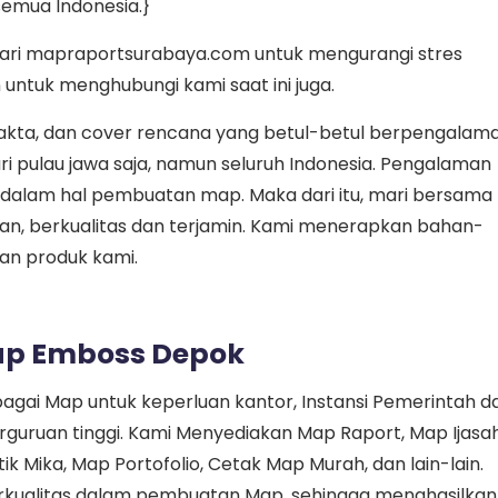
semua Indonesia.}
dari mapraportsurabaya.com untuk mengurangi stres
 untuk menghubungi kami saat ini juga.
, akta, dan cover rencana yang betul-betul berpengalama
i pulau jawa saja, namun seluruh Indonesia. Pengalaman
 dalam hal pembuatan map. Maka dari itu, mari bersama
n, berkualitas dan terjamin. Kami menerapkan bahan-
an produk kami.
Map Emboss Depok
bagai Map untuk keperluan kantor, Instansi Pemerintah d
erguruan tinggi. Kami Menyediakan Map Raport, Map Ijasah
ik Mika, Map Portofolio, Cetak Map Murah, dan lain-lain.
kualitas dalam pembuatan Map, sehingga menghasilkan