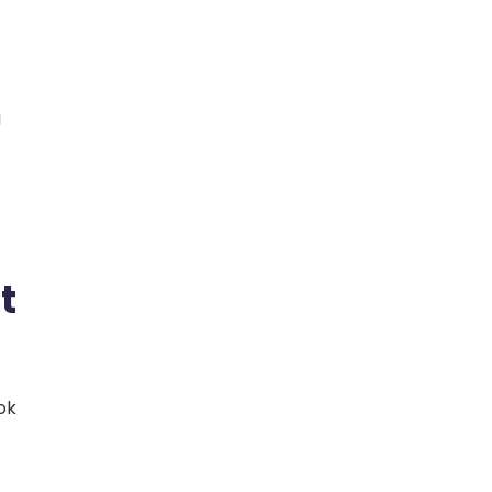
g
t
ok