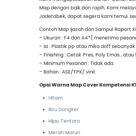
Map dengan baik dan rapih. Kami melayan
Jadetabek, dapat segera kami temui. sem
Contoh Map Ijazah dan Sampul Raport Kuri
– Ukuran : F4 dan A4*( menerima pesan
– Isi : Plastik pp atau mika doff seban
– Finishing : Cetak Pres, Poly Emas , atau
– Minimum Pesanan : Tidak ada.
– Bahan : ASE/TPK/ vinil.
Opsi Warna Map Cover Kompetensi K1
Hitam
Biru Dongker
Hijau Tentara
Merah Marun