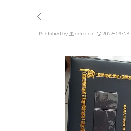
Published by
admin
at
2022-09-28