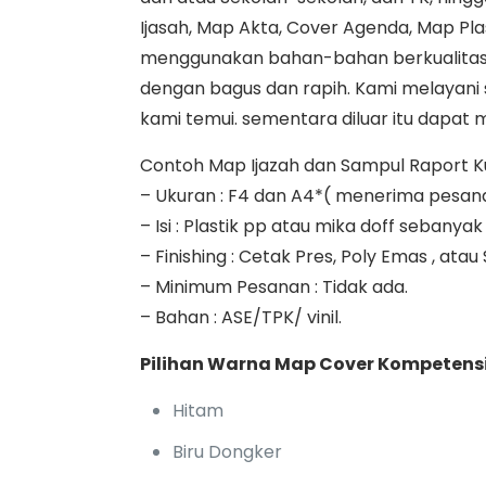
Ijasah, Map Akta, Cover Agenda, Map Plas
menggunakan bahan-bahan berkualita
dengan bagus dan rapih. Kami melayani s
kami temui. sementara diluar itu dapat m
Contoh Map Ijazah dan Sampul Raport Kuri
– Ukuran : F4 dan A4*( menerima pesan
– Isi : Plastik pp atau mika doff seban
– Finishing : Cetak Pres, Poly Emas , atau
– Minimum Pesanan : Tidak ada.
– Bahan : ASE/TPK/ vinil.
Pilihan Warna Map Cover Kompetensi
Hitam
Biru Dongker