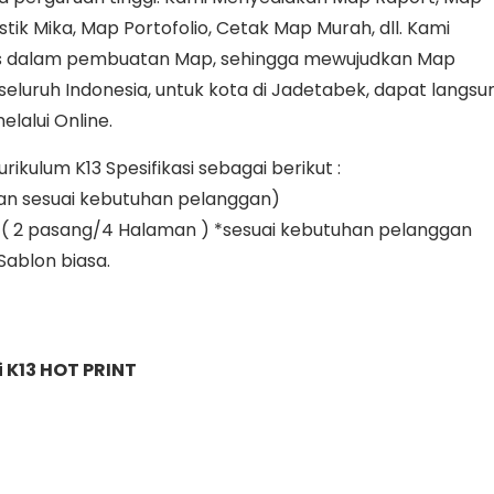
tik Mika, Map Portofolio, Cetak Map Murah, dll. Kami
s dalam pembuatan Map, sehingga mewujudkan Map
eluruh Indonesia, untuk kota di Jadetabek, dapat langsu
elalui Online.
kulum K13 Spesifikasi sebagai berikut :
an sesuai kebutuhan pelanggan)
yak ( 2 pasang/4 Halaman ) *sesuai kebutuhan pelanggan
 Sablon biasa.
 K13 HOT PRINT