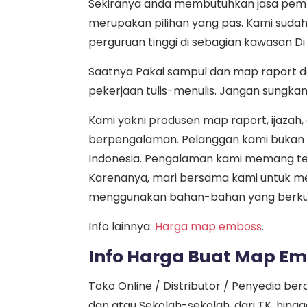
Sekiranya anda membutuhkan jasa pembu
merupakan pilihan yang pas. Kami suda
perguruan tinggi di sebagian kawasan Di
Saatnya Pakai sampul dan map raport 
pekerjaan tulis-menulis. Jangan sungkan
Kami yakni produsen map raport, ijazah
berpengalaman. Pelanggan kami bukan ha
Indonesia. Pengalaman kami memang tel
Karenanya, mari bersama kami untuk me
menggunakan bahan-bahan yang berkua
Info lainnya:
Harga map emboss
.
Info Harga Buat Map E
Toko Online / Distributor / Penyedia b
dan atau Sekolah-sekolah, dari TK, hin