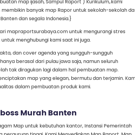
atan map ijasah, Sampul Raport ) Kurikulum,.kami
h membikin banyak map Rapor untuk sekolah-sekolah da
 Banten dan segala Indonesia.}
dari mapraportsurabaya.com untuk mengurangi stres
 untuk menghubungi kami saat ini juga.
, akta, dan cover agenda yang sungguh-sungguh
nya berasal dari pulau jawa saja, namun seluruh
ah tak diragukan lagi dalam hal pembuatan map.
nciptakan map yang elegan, bermutu dan terjamin. Kam
litas dalam pembuatan produk kami.
mboss Murah Banten
eragam Map untuk kebutuhan kantor, Instansi Pemerintah
gga perguruan tinggi. Kami Menyediakan Map Raport, Map