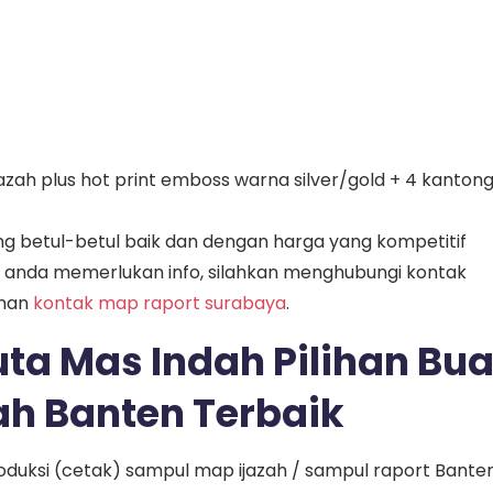
jazah plus hot print emboss warna silver/gold + 4 kanton
 betul-betul baik dan dengan harga yang kompetitif
a anda memerlukan info, silahkan menghubungi kontak
aman
kontak map raport surabaya
.
ta Mas Indah Pilihan Bua
h Banten Terbaik
oduksi (cetak) sampul map ijazah / sampul raport Bante