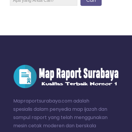
Cari
Mapraportsurabaya.com adalah
spesialis dalam penyedia map ijazah dan
sampul raport yang telah menggunakan
mesin cetak moderen dan berskala