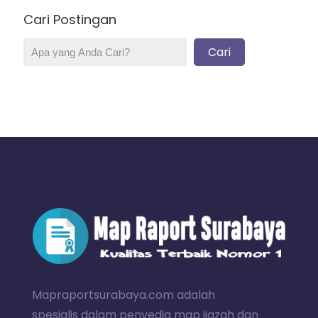
Cari Postingan
Cari
Mapraportsurabaya.com adalah
spesialis dalam penyedia map ijazah dan