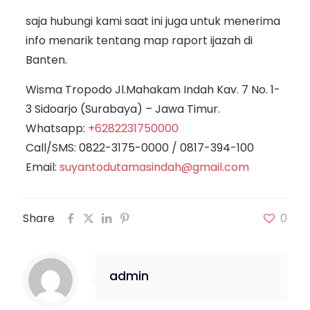
saja hubungi kami saat ini juga untuk menerima
info menarik tentang map raport ijazah di
Banten.
Wisma Tropodo Jl.Mahakam Indah Kav. 7 No. 1-
3 Sidoarjo (Surabaya) – Jawa Timur.
Whatsapp:
+6282231750000
Call/SMS:
0822-3175-0000
/
0817-394-100
Email:
suyantodutamasindah@gmail.com
Share
0
admin