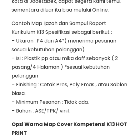
kota di Jadetabek, dapat segera kami temui.
sementara diluar itu bisa melalui Online.
Contoh Map Ijazah dan Sampul Raport
Kurikulum K13 Spesifikasi sebagai berikut :
– Ukuran : F4 dan A4*( menerima pesanan
sesuai kebutuhan pelanggan)
– Isi : Plastik pp atau mika doff sebanyak ( 2
pasang/4 Halaman ) *sesuai kebutuhan
pelanggan
– Finishing : Cetak Pres, Poly Emas , atau Sablon
biasa.
– Minimum Pesanan : Tidak ada.
– Bahan : ASE/TPK/ vinil.
Opsi Warna Map Cover Kompetensi K13 HOT
PRINT