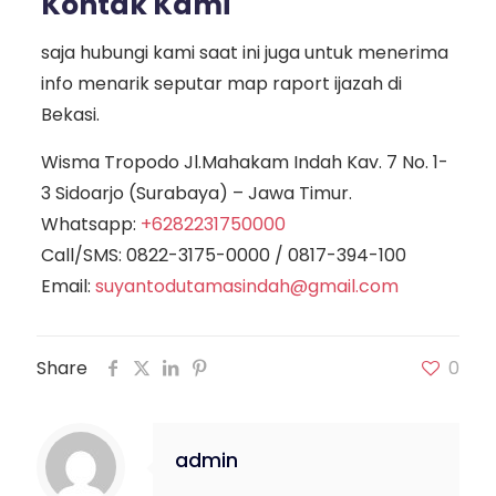
Kontak Kami
saja hubungi kami saat ini juga untuk menerima
info menarik seputar map raport ijazah di
Bekasi.
Wisma Tropodo Jl.Mahakam Indah Kav. 7 No. 1-
3 Sidoarjo (Surabaya) – Jawa Timur.
Whatsapp:
+6282231750000
Call/SMS:
0822-3175-0000
/
0817-394-100
Email:
suyantodutamasindah@gmail.com
Share
0
admin