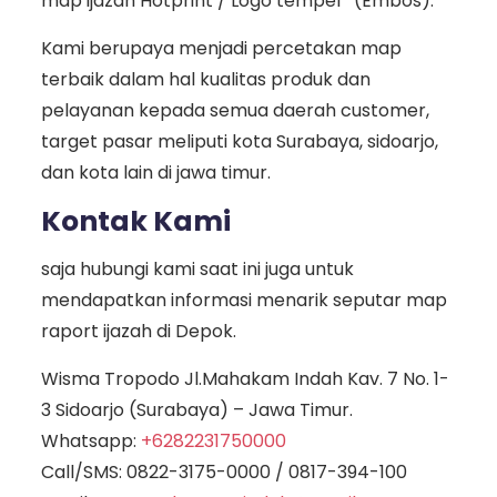
map ijazah Hotprint / Logo tempel *(Embos).
Kami berupaya menjadi percetakan map
terbaik dalam hal kualitas produk dan
pelayanan kepada semua daerah customer,
target pasar meliputi kota Surabaya, sidoarjo,
dan kota lain di jawa timur.
Kontak Kami
saja hubungi kami saat ini juga untuk
mendapatkan informasi menarik seputar map
raport ijazah di Depok.
Wisma Tropodo Jl.Mahakam Indah Kav. 7 No. 1-
3 Sidoarjo (Surabaya) – Jawa Timur.
Whatsapp:
+6282231750000
Call/SMS:
0822-3175-0000
/
0817-394-100