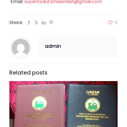
Email:
suyantodutamasindah@gmail.com
Share
0
admin
Related posts