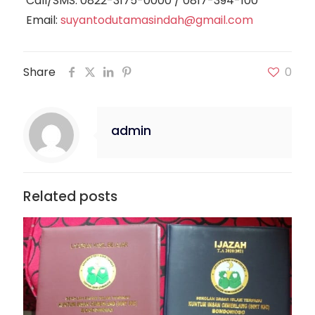
Call/SMS:
0822-3175-0000
/
0817-394-100
Email:
suyantodutamasindah@gmail.com
Share
0
admin
Related posts