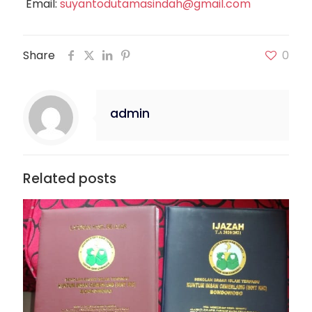
Email:
suyantodutamasindah@gmail.com
Share
0
admin
Related posts