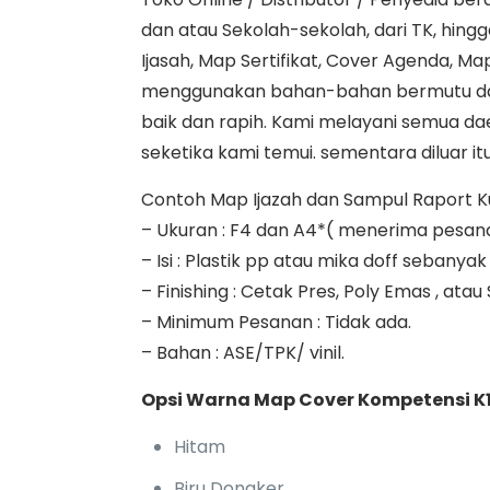
dan atau Sekolah-sekolah, dari TK, hin
Ijasah, Map Sertifikat, Cover Agenda, Map
menggunakan bahan-bahan bermutu da
baik dan rapih. Kami melayani semua dae
seketika kami temui. sementara diluar itu
Contoh Map Ijazah dan Sampul Raport Kuri
– Ukuran : F4 dan A4*( menerima pesan
– Isi : Plastik pp atau mika doff seban
– Finishing : Cetak Pres, Poly Emas , atau
– Minimum Pesanan : Tidak ada.
– Bahan : ASE/TPK/ vinil.
Opsi Warna Map Cover Kompetensi K1
Hitam
Biru Dongker