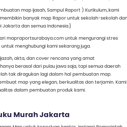
uatan map ijasah, Sampul Raport ) Kurikulum,.kami
h membikin banyak map Rapor untuk sekolah-sekolah da
i Jakarta dan semua Indonesia.}
dari mapraportsurabaya.com untuk mengurangi stres
n untuk menghubungi kami sekarang juga.
jazah, akta, dan cover rencana yang amat
nya berasal dari pulau jawa saja, tapi semua daerah
ah tak diragukan lagi dalam hal pembuatan map.
mbuat map yang elegan, berkualitas dan terjamin. Kami
litas dalam pembuatan produk kami.
uku Murah Jakarta
ragam Map untuk keperluan kantor, Instansi Pemerintah