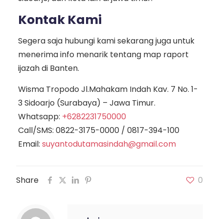
Kontak Kami
Segera saja hubungi kami sekarang juga untuk
menerima info menarik tentang map raport
ijazah di Banten.
Wisma Tropodo Jl.Mahakam Indah Kav. 7 No. 1-
3 Sidoarjo (Surabaya) – Jawa Timur.
Whatsapp:
+6282231750000
Call/SMS:
0822-3175-0000
/
0817-394-100
Email:
suyantodutamasindah@gmail.com
Share
0