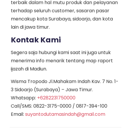
terbaik dalam hal mutu produk dan pelayanan
terhadap seluruh customer, sasaran pasar
mencakup kota Surabaya, sidoarjo, dan kota
lain di jawa timur.
Kontak Kami
Segera saja hubungi kami saat ini juga untuk
menerima info menarik tentang map raport
ijazah di Madiun.
Wisma Tropodo Jl.Mahakam Indah Kav. 7 No. 1-
3 Sidoarjo (Surabaya) – Jawa Timur.
Whatsapp:
+6282231750000
Call/SMS:
0822-3175-0000
/
0817-394-100
Email:
suyantodutamasindah@gmail.com