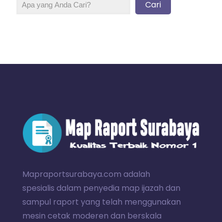
Cari
Mapraportsurabaya.com adalah
spesialis dalam penyedia map ijazah dan
sampul raport yang telah menggunakan
mesin cetak moderen dan berskala