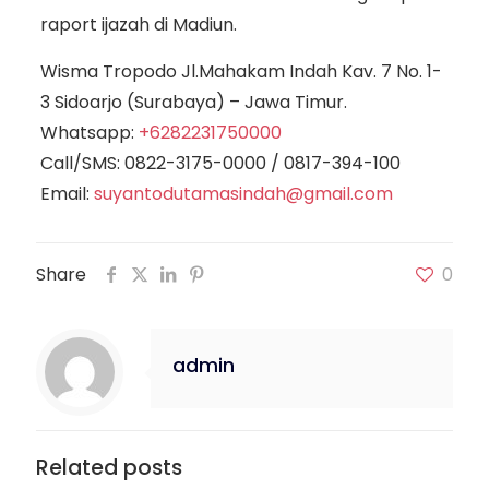
raport ijazah di Madiun.
Wisma Tropodo Jl.Mahakam Indah Kav. 7 No. 1-
3 Sidoarjo (Surabaya) – Jawa Timur.
Whatsapp:
+6282231750000
Call/SMS:
0822-3175-0000
/
0817-394-100
Email:
suyantodutamasindah@gmail.com
Share
0
admin
Related posts