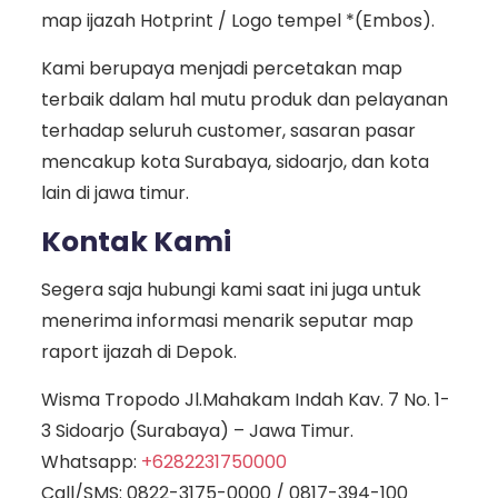
map ijazah Hotprint / Logo tempel *(Embos).
Kami berupaya menjadi percetakan map
terbaik dalam hal mutu produk dan pelayanan
terhadap seluruh customer, sasaran pasar
mencakup kota Surabaya, sidoarjo, dan kota
lain di jawa timur.
Kontak Kami
Segera saja hubungi kami saat ini juga untuk
menerima informasi menarik seputar map
raport ijazah di Depok.
Wisma Tropodo Jl.Mahakam Indah Kav. 7 No. 1-
3 Sidoarjo (Surabaya) – Jawa Timur.
Whatsapp:
+6282231750000
Call/SMS:
0822-3175-0000
/
0817-394-100