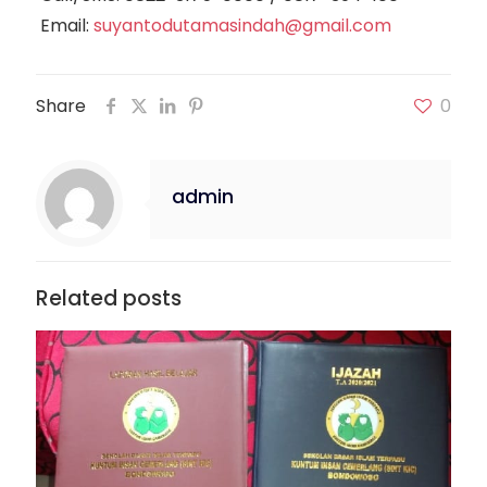
Email:
suyantodutamasindah@gmail.com
Share
0
admin
Related posts