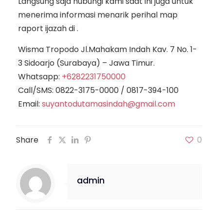
Langsung saja hubungi kami saat ini juga untuk
menerima informasi menarik perihal map
raport ijazah di .
Wisma Tropodo Jl.Mahakam Indah Kav. 7 No. 1-
3 Sidoarjo (Surabaya) – Jawa Timur.
Whatsapp:
+6282231750000
Call/SMS:
0822-3175-0000
/
0817-394-100
Email:
suyantodutamasindah@gmail.com
Share
0
admin