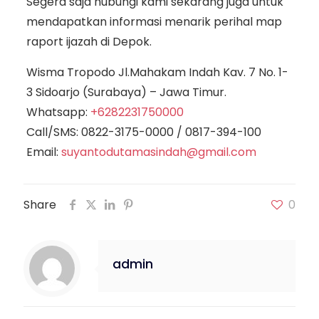
Segera saja hubungi kami sekarang juga untuk
mendapatkan informasi menarik perihal map
raport ijazah di Depok.
Wisma Tropodo Jl.Mahakam Indah Kav. 7 No. 1-
3 Sidoarjo (Surabaya) – Jawa Timur.
Whatsapp:
+6282231750000
Call/SMS:
0822-3175-0000
/
0817-394-100
Email:
suyantodutamasindah@gmail.com
Share
0
admin