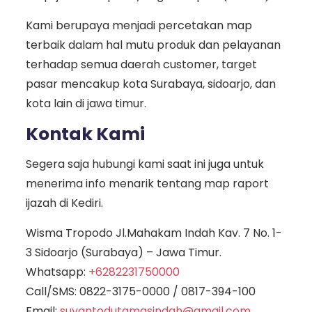
Kami berupaya menjadi percetakan map
terbaik dalam hal mutu produk dan pelayanan
terhadap semua daerah customer, target
pasar mencakup kota Surabaya, sidoarjo, dan
kota lain di jawa timur.
Kontak Kami
Segera saja hubungi kami saat ini juga untuk
menerima info menarik tentang map raport
ijazah di Kediri.
Wisma Tropodo Jl.Mahakam Indah Kav. 7 No. 1-
3 Sidoarjo (Surabaya) – Jawa Timur.
Whatsapp:
+6282231750000
Call/SMS:
0822-3175-0000
/
0817-394-100
Email:
suyantodutamasindah@gmail.com