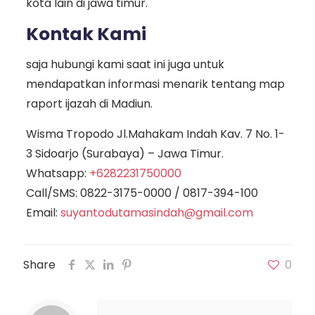
kota lain di jawa timur.
Kontak Kami
saja hubungi kami saat ini juga untuk
mendapatkan informasi menarik tentang map
raport ijazah di Madiun.
Wisma Tropodo Jl.Mahakam Indah Kav. 7 No. 1-
3 Sidoarjo (Surabaya) – Jawa Timur.
Whatsapp:
+6282231750000
Call/SMS:
0822-3175-0000
/
0817-394-100
Email:
suyantodutamasindah@gmail.com
Share
0