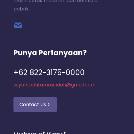
mesin cetak moderen dan berskala
pabrik.
Punya Pertanyaan?
+62 822-3175-0000
suyantodutamasindah@gmail.com
Contact Us