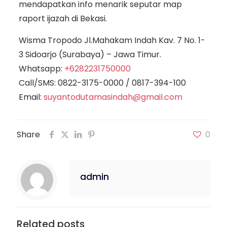
mendapatkan info menarik seputar map
raport ijazah di Bekasi.
Wisma Tropodo Jl.Mahakam Indah Kav. 7 No. 1-
3 Sidoarjo (Surabaya) – Jawa Timur.
Whatsapp:
+6282231750000
Call/SMS:
0822-3175-0000
/
0817-394-100
Email:
suyantodutamasindah@gmail.com
Share
0
admin
Related posts