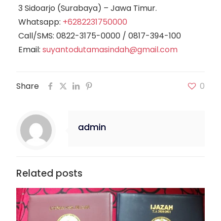
3 Sidoarjo (Surabaya) – Jawa Timur.
Whatsapp:
+6282231750000
Call/SMS:
0822-3175-0000
/
0817-394-100
Email:
suyantodutamasindah@gmail.com
Share
0
admin
Related posts