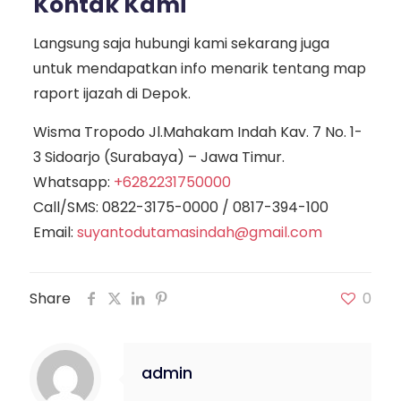
Kontak Kami
Langsung saja hubungi kami sekarang juga
untuk mendapatkan info menarik tentang map
raport ijazah di Depok.
Wisma Tropodo Jl.Mahakam Indah Kav. 7 No. 1-
3 Sidoarjo (Surabaya) – Jawa Timur.
Whatsapp:
+6282231750000
Call/SMS:
0822-3175-0000
/
0817-394-100
Email:
suyantodutamasindah@gmail.com
Share
0
admin