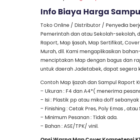
Info Biaya Harga Samp
Toko Online / Distributor / Penyedia ber
Pemerintah dan atau Sekolah-sekolah, d
Raport, Map Ijasah, Map Sertifikat, Cove
Murah, dll. Kami mengaplikasikan baha
menciptakan Map dengan bagus dan rapi
untuk daerah Jadetabek, dapat segera ka
Contoh Map Ijazah dan Sampul Raport Kuri
– Ukuran : F4 dan A4*( menerima pesan
– Isi : Plastik pp atau mika doff seban
– Finishing : Cetak Pres, Poly Emas , atau
– Minimum Pesanan : Tidak ada.
– Bahan : ASE/TPK/ vinil.
Opsi Warna Map Cover Kompetensi K1