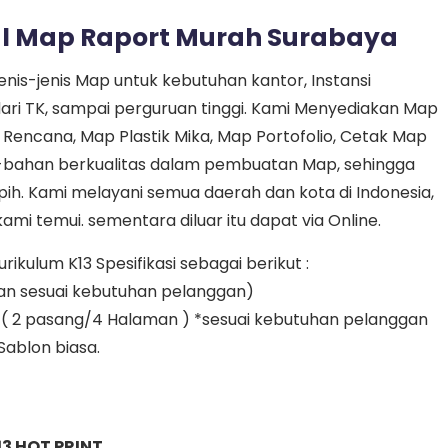
ul Map Raport Murah Surabaya
jenis-jenis Map untuk kebutuhan kantor, Instansi
ari TK, sampai perguruan tinggi. Kami Menyediakan Map
r Rencana, Map Plastik Mika, Map Portofolio, Cetak Map
n-bahan berkualitas dalam pembuatan Map, sehingga
h. Kami melayani semua daerah dan kota di Indonesia,
mi temui. sementara diluar itu dapat via Online.
kulum K13 Spesifikasi sebagai berikut :
an sesuai kebutuhan pelanggan)
yak ( 2 pasang/4 Halaman ) *sesuai kebutuhan pelanggan
 Sablon biasa.
3 HOT PRINT