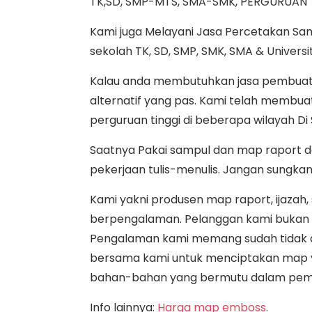
TK,SD, SMP-MTS, SMA-SMK, PERGURUAN 
Kami juga Melayani Jasa Percetakan Sa
sekolah TK, SD, SMP, SMK, SMA & Universi
Kalau anda membutuhkan jasa pembuatan
alternatif yang pas. Kami telah membu
perguruan tinggi di beberapa wilayah Di
Saatnya Pakai sampul dan map raport 
pekerjaan tulis-menulis. Jangan sungka
Kami yakni produsen map raport, ijazah,
berpengalaman. Pelanggan kami bukan cum
Pengalaman kami memang sudah tidak d
bersama kami untuk menciptakan map ya
bahan-bahan yang bermutu dalam pem
Info lainnya:
Harga map emboss
.