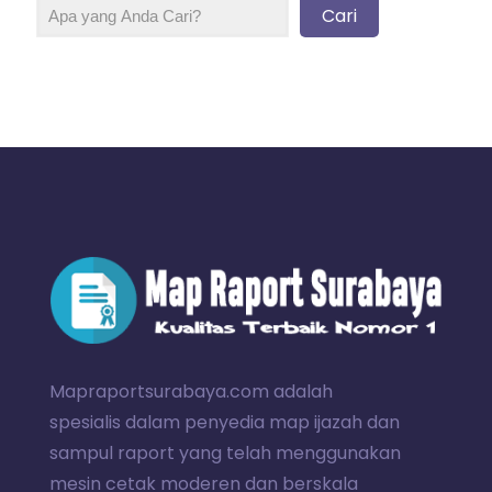
Cari
Mapraportsurabaya.com adalah
spesialis dalam penyedia map ijazah dan
sampul raport yang telah menggunakan
mesin cetak moderen dan berskala