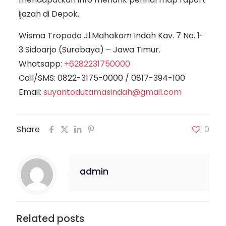
ijazah di Depok.
Wisma Tropodo Jl.Mahakam Indah Kav. 7 No. 1-
3 Sidoarjo (Surabaya) – Jawa Timur.
Whatsapp:
+6282231750000
Call/SMS:
0822-3175-0000
/
0817-394-100
Email:
suyantodutamasindah@gmail.com
Share
0
admin
Related posts