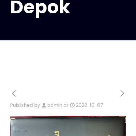
Depok
Published by
admin
at
2022-10-07