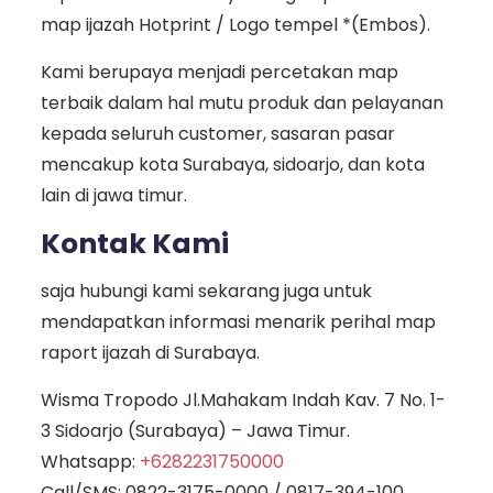
map ijazah Hotprint / Logo tempel *(Embos).
Kami berupaya menjadi percetakan map
terbaik dalam hal mutu produk dan pelayanan
kepada seluruh customer, sasaran pasar
mencakup kota Surabaya, sidoarjo, dan kota
lain di jawa timur.
Kontak Kami
saja hubungi kami sekarang juga untuk
mendapatkan informasi menarik perihal map
raport ijazah di Surabaya.
Wisma Tropodo Jl.Mahakam Indah Kav. 7 No. 1-
3 Sidoarjo (Surabaya) – Jawa Timur.
Whatsapp:
+6282231750000
Call/SMS:
0822-3175-0000
/
0817-394-100