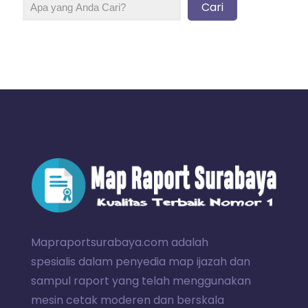
Cari
Mapraportsurabaya.com adalah
spesialis dalam penyedia map ijazah dan
sampul raport yang telah menggunakan
mesin cetak moderen dan berskala