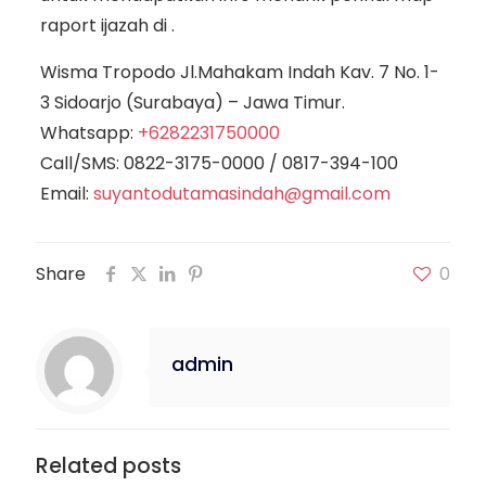
raport ijazah di .
Wisma Tropodo Jl.Mahakam Indah Kav. 7 No. 1-
3 Sidoarjo (Surabaya) – Jawa Timur.
Whatsapp:
+6282231750000
Call/SMS:
0822-3175-0000
/
0817-394-100
Email:
suyantodutamasindah@gmail.com
Share
0
admin
Related posts