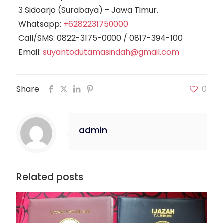
3 Sidoarjo (Surabaya) – Jawa Timur.
Whatsapp:
+6282231750000
Call/SMS:
0822-3175-0000
/
0817-394-100
Email:
suyantodutamasindah@gmail.com
Share
0
admin
Related posts