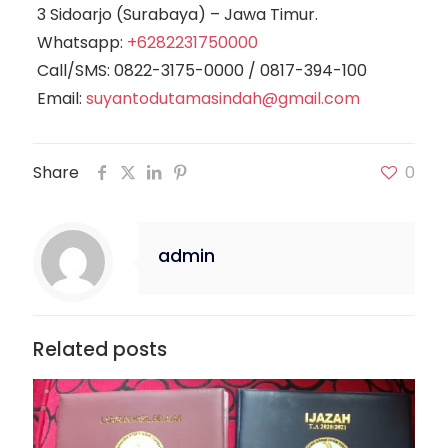
3 Sidoarjo (Surabaya) – Jawa Timur.
Whatsapp:
+6282231750000
Call/SMS:
0822-3175-0000
/
0817-394-100
Email:
suyantodutamasindah@gmail.com
Share
0
admin
Related posts