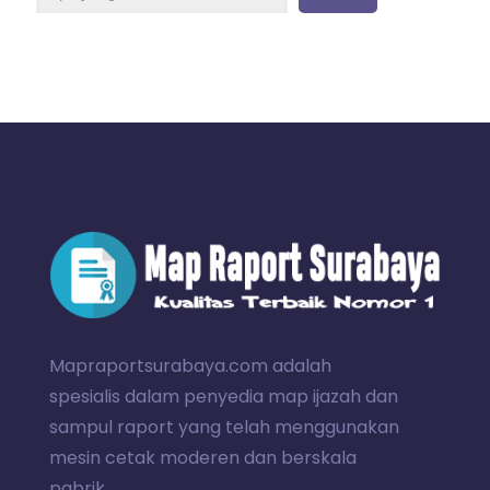
Mapraportsurabaya.com adalah
spesialis dalam penyedia map ijazah dan
sampul raport yang telah menggunakan
mesin cetak moderen dan berskala
pabrik.