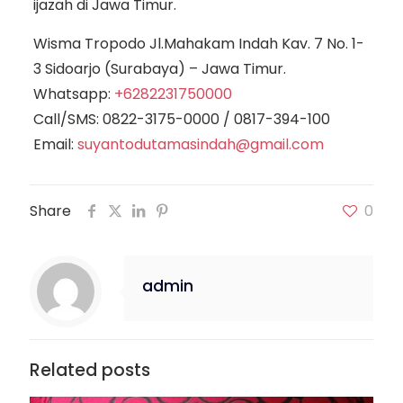
ijazah di Jawa Timur.
Wisma Tropodo Jl.Mahakam Indah Kav. 7 No. 1-
3 Sidoarjo (Surabaya) – Jawa Timur.
Whatsapp:
+6282231750000
Call/SMS:
0822-3175-0000
/
0817-394-100
Email:
suyantodutamasindah@gmail.com
Share
0
admin
Related posts