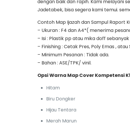
dengan baik dan rapih. Kami melayani se
Jadetabek, bisa segera kami temui. semen
Contoh Map Ijazah dan Sampul Raport Kuri
– Ukuran : F4 dan A4*( menerima pesan
– Isi : Plastik pp atau mika doff seban
– Finishing : Cetak Pres, Poly Emas , atau
– Minimum Pesanan : Tidak ada.
– Bahan : ASE/TPK/ vinil.
Opsi Warna Map Cover Kompetensi K1
Hitam
Biru Dongker
Hijau Tentara
Merah Marun