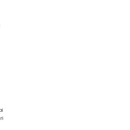
g
ai
ri