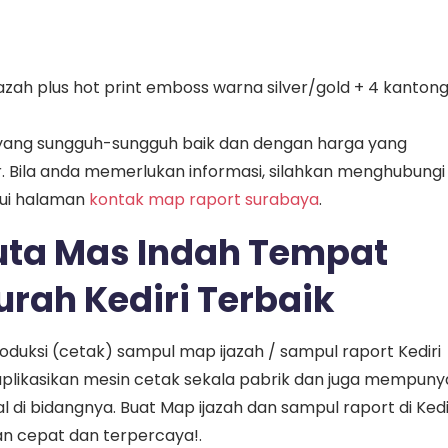
jazah plus hot print emboss warna silver/gold + 4 kanton
 yang sungguh-sungguh baik dan dengan harga yang
. Bila anda memerlukan informasi, silahkan menghubungi
lui halaman
kontak map raport surabaya
.
uta Mas Indah Tempat
rah Kediri Terbaik
duksi (cetak) sampul map ijazah / sampul raport Kediri
plikasikan mesin cetak sekala pabrik dan juga mempuny
 di bidangnya. Buat Map ijazah dan sampul raport di Kedi
n cepat dan terpercaya!.