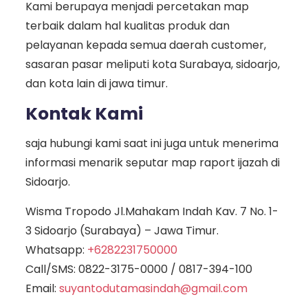
Kami berupaya menjadi percetakan map
terbaik dalam hal kualitas produk dan
pelayanan kepada semua daerah customer,
sasaran pasar meliputi kota Surabaya, sidoarjo,
dan kota lain di jawa timur.
Kontak Kami
saja hubungi kami saat ini juga untuk menerima
informasi menarik seputar map raport ijazah di
Sidoarjo.
Wisma Tropodo Jl.Mahakam Indah Kav. 7 No. 1-
3 Sidoarjo (Surabaya) – Jawa Timur.
Whatsapp:
+6282231750000
Call/SMS:
0822-3175-0000
/
0817-394-100
Email:
suyantodutamasindah@gmail.com