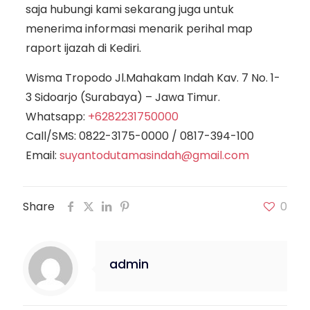
saja hubungi kami sekarang juga untuk
menerima informasi menarik perihal map
raport ijazah di Kediri.
Wisma Tropodo Jl.Mahakam Indah Kav. 7 No. 1-
3 Sidoarjo (Surabaya) – Jawa Timur.
Whatsapp:
+6282231750000
Call/SMS:
0822-3175-0000
/
0817-394-100
Email:
suyantodutamasindah@gmail.com
Share
0
admin