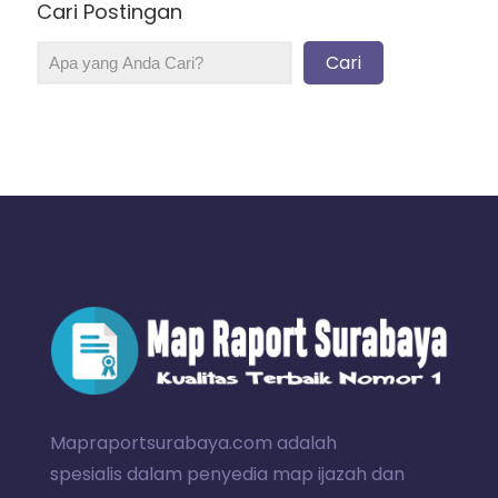
Cari Postingan
Cari
Mapraportsurabaya.com adalah
spesialis dalam penyedia map ijazah dan