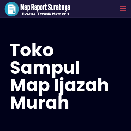
Toko
Sampul
Map Ijazah
Murah