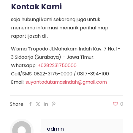
Kontak Kami
saja hubungi kami sekarang juga untuk
menerima informasi menarik perihal map
raport ijazah di .
Wisma Tropodo Jl.Mahakam Indah Kav. 7 No. 1-
3 Sidoarjo (Surabaya) – Jawa Timur.
Whatsapp:
+6282231750000
Call/SMS:
0822-3175-0000
/
0817-394-100
Email:
suyantodutamasindah@gmail.com
Share
0
admin