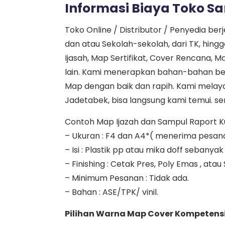
Informasi Biaya Toko Sa
Toko Online / Distributor / Penyedia ber
dan atau Sekolah-sekolah, dari TK, hin
Ijasah, Map Sertifikat, Cover Rencana, M
lain. Kami menerapkan bahan-bahan be
Map dengan baik dan rapih. Kami melaya
Jadetabek, bisa langsung kami temui. sem
Contoh Map Ijazah dan Sampul Raport Kuri
– Ukuran : F4 dan A4*( menerima pesan
– Isi : Plastik pp atau mika doff seban
– Finishing : Cetak Pres, Poly Emas , atau
– Minimum Pesanan : Tidak ada.
– Bahan : ASE/TPK/ vinil.
Pilihan Warna Map Cover Kompetensi