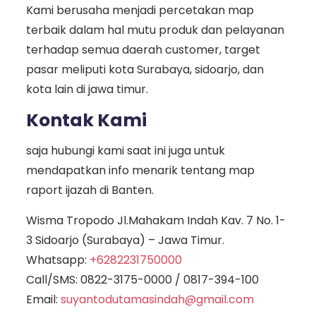
Kami berusaha menjadi percetakan map
terbaik dalam hal mutu produk dan pelayanan
terhadap semua daerah customer, target
pasar meliputi kota Surabaya, sidoarjo, dan
kota lain di jawa timur.
Kontak Kami
saja hubungi kami saat ini juga untuk
mendapatkan info menarik tentang map
raport ijazah di Banten.
Wisma Tropodo Jl.Mahakam Indah Kav. 7 No. 1-
3 Sidoarjo (Surabaya) – Jawa Timur.
Whatsapp:
+6282231750000
Call/SMS:
0822-3175-0000
/
0817-394-100
Email:
suyantodutamasindah@gmail.com