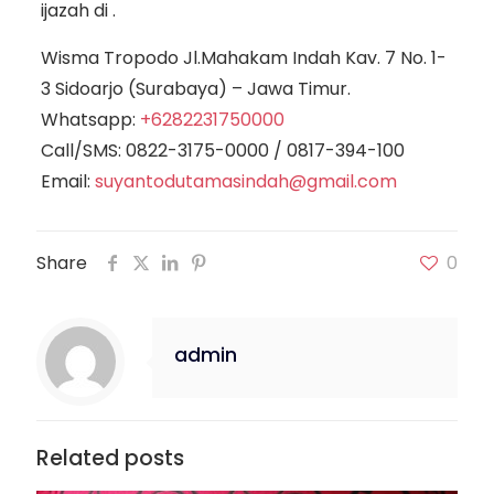
ijazah di .
Wisma Tropodo Jl.Mahakam Indah Kav. 7 No. 1-
3 Sidoarjo (Surabaya) – Jawa Timur.
Whatsapp:
+6282231750000
Call/SMS:
0822-3175-0000
/
0817-394-100
Email:
suyantodutamasindah@gmail.com
Share
0
admin
Related posts