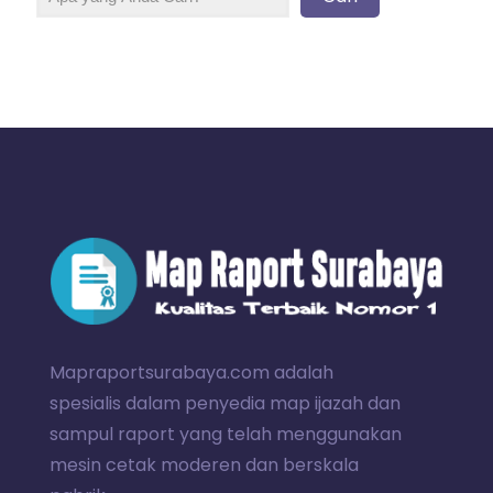
Mapraportsurabaya.com adalah
spesialis dalam penyedia map ijazah dan
sampul raport yang telah menggunakan
mesin cetak moderen dan berskala