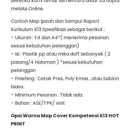
seketika kami temui. sementara diluar itu dapat
melalui Online.
Contoh Map Ijazah dan Sampul Raport
Kurikulum K13 Spesifikasi sebagai berikut :
– Ukuran : F4 dan A4*( menerima pesanan
sesuai kebutuhan pelanggan)
– Isi : Plastik pp atau mika doff sebanyak ( 2
pasang/4 Halaman ) *sesuai kebutuhan
pelanggan
– Finishing : Cetak Pres, Poly Emas , atau Sablon
biasa.
– Minimum Pesanan : Tidak ada.
– Bahan : ASE/TPK/ vinil.
Opsi Warna Map Cover Kompetensi K13 HOT
PRINT