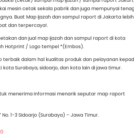
oduksi (cetak) sampul map ijazah / sampul raport Jakar
ai mesin cetak sekala pabrik dan juga mempunyai tena
ngnya. Buat Map ijazah dan sampul raport di Jakarta lebih
at dan terpercaya!.
cetakan dan jual map ijazah dan sampul raport di kota
ah Hotprint / Logo tempel *(Embos).
terbaik dalam hal kualitas produk dan pelayanan kepa
kota Surabaya, sidoarjo, dan kota lain di jawa timur.
 untuk menerima informasi menarik seputar map raport
No. 1-3 Sidoarjo (Surabaya) – Jawa Timur.
00