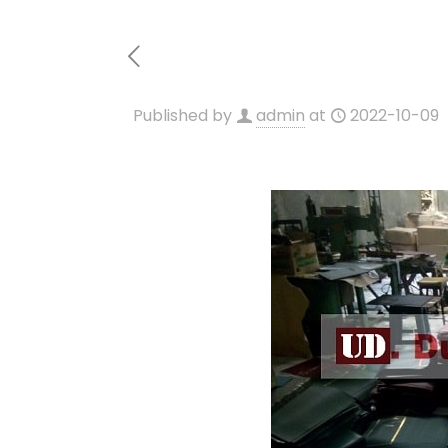
Published by
admin
at
2022-10-09