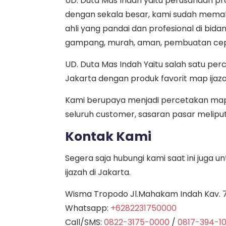
UD. Duta Mas Indah yaitu perusahaan pr
dengan sekala besar, kami sudah memak
ahli yang pandai dan profesional di bida
gampang, murah, aman, pembuatan cep
UD. Duta Mas Indah Yaitu salah satu per
Jakarta dengan produk favorit map ijaz
Kami berupaya menjadi percetakan map 
seluruh customer, sasaran pasar meliputi 
Kontak Kami
Segera saja hubungi kami saat ini juga
ijazah di Jakarta.
Wisma Tropodo Jl.Mahakam Indah Kav. 7 
Whatsapp:
+6282231750000
Call/SMS:
0822-3175-0000
/
0817-394-1