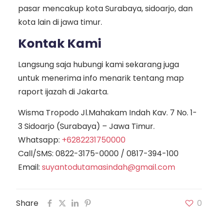
pasar mencakup kota Surabaya, sidoarjo, dan
kota lain di jawa timur.
Kontak Kami
Langsung saja hubungi kami sekarang juga
untuk menerima info menarik tentang map
raport ijazah di Jakarta.
Wisma Tropodo Jl.Mahakam Indah Kav. 7 No. 1-
3 Sidoarjo (Surabaya) – Jawa Timur.
Whatsapp:
+6282231750000
Call/SMS:
0822-3175-0000
/
0817-394-100
Email:
suyantodutamasindah@gmail.com
Share
0