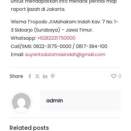
untuk mendapatkan info menarik perihal map
raport ijazah di Jakarta.
Wisma Tropodo Jl.Mahakam Indah Kav. 7 No. 1-
3 Sidoarjo (Surabaya) – Jawa Timur.
Whatsapp:
+6282231750000
Call/SMS:
0822-3175-0000
/
0817-394-100
Email:
suyantodutamasindah@gmail.com
Share
0
admin
Related posts