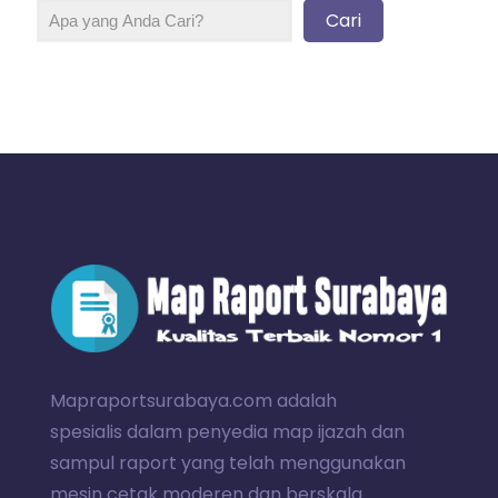
Cari
Mapraportsurabaya.com adalah
spesialis dalam penyedia map ijazah dan
sampul raport yang telah menggunakan
mesin cetak moderen dan berskala