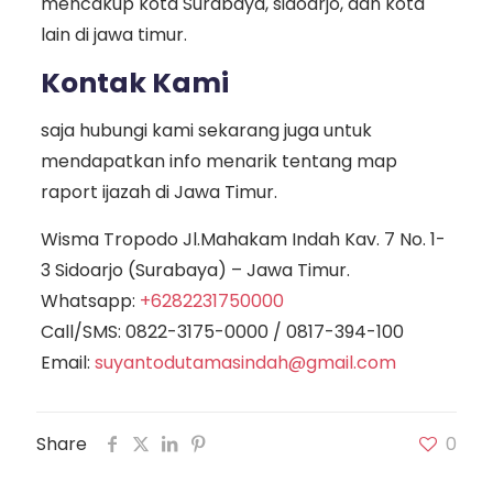
mencakup kota Surabaya, sidoarjo, dan kota
lain di jawa timur.
Kontak Kami
saja hubungi kami sekarang juga untuk
mendapatkan info menarik tentang map
raport ijazah di Jawa Timur.
Wisma Tropodo Jl.Mahakam Indah Kav. 7 No. 1-
3 Sidoarjo (Surabaya) – Jawa Timur.
Whatsapp:
+6282231750000
Call/SMS:
0822-3175-0000
/
0817-394-100
Email:
suyantodutamasindah@gmail.com
Share
0