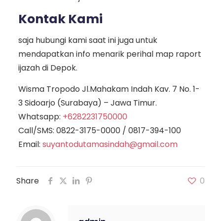
Kontak Kami
saja hubungi kami saat ini juga untuk
mendapatkan info menarik perihal map raport
ijazah di Depok.
Wisma Tropodo Jl.Mahakam Indah Kav. 7 No. 1-
3 Sidoarjo (Surabaya) – Jawa Timur.
Whatsapp:
+6282231750000
Call/SMS:
0822-3175-0000
/
0817-394-100
Email:
suyantodutamasindah@gmail.com
Share
0